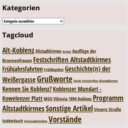
Kategorien
Kategorien
Tagcloud
Alt-Koblenz
Ausflüge der
Altstadtkirmes
Artikel
Festschriften Altstadtkirmes
Brunnenfrauen
Geschichte(n) der
Frühjahrsfahrten
Frühlingsfest
Grußworte
Weißergasse
Inhalt Festschriften Altstadtkirmes
Kennen Sie Koblenz?
Koblenzer Mundart -
Programm
Kowelenzer Platt
MGV Viktoria 1894 Koblenz
Sonstige Artikel
Altstadtkirmes
Unsere Straße
Vorstände
Vadderdaach
Vereinsaktivitäten