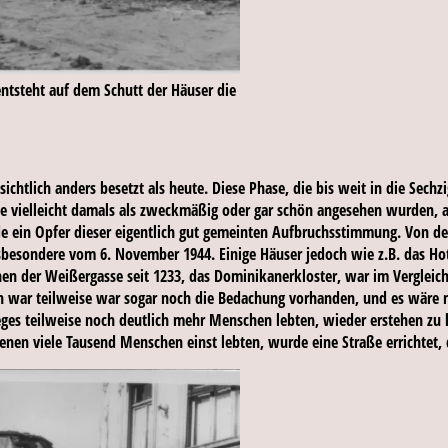
entsteht auf dem Schutt der Häuser die
chtlich anders besetzt als heute. Diese Phase, die bis weit in die Sechzi
ie vielleicht damals als zweckmäßig oder gar schön angesehen wurden, a
e ein Opfer dieser eigentlich gut gemeinten Aufbruchsstimmung. Von der
sbesondere vom 6. November 1944. Einige Häuser jedoch wie z.B. das H
en der Weißergasse seit 1233, das Dominikanerkloster, war im Vergleich 
ar teilweise war sogar noch die Bedachung vorhanden, und es wäre mi
es teilweise noch deutlich mehr Menschen lebten, wieder erstehen zu la
denen viele Tausend Menschen einst lebten, wurde eine Straße errichtet,