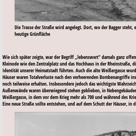
Die Trasse der Straße wird angelegt. Dort, wo der Bagger steht, 
heutige Grünfläche
Wie sich später zeigte, war der Begriff „lebenswert“ damals ganz offensi
Kleinode wie den Zentralplatz und das Hochhaus in der Rheinstraße, d
Identität unserer Heimatstadt führten. Auch die alte Weißergasse wurd
Häuser waren Totalverluste nach den verheerenden Bombenangriffe in
noch teilweise erhalten. Insbesondere jedoch das wichtigste Wahrzeich
Außenwände waren überwiegend stehen geblieben, in Nebengebäuden w
Weißergasse, in dem vor dem Krieg mehr als 700 und während des Krieg
Eine neue Straße sollte entstehen, und auf dem Schutt der Häuser, in 