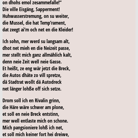
on dhohs emol zesammefalle!“
Die ville Eisgäng, Sapperment!
Huhwasserstremung, on su weiter,
die Mussel, die hat Temp’rament,
dat zeegt ai’m och net en die Kleider!
Ich sohn, mer werd su langsam alt,
dhot net mieh en die Neizeit passe,
mer stellt mich ganz allmählich kalt,
denn neie Zeit
well
neie Gasse.
Et heißt, ze eng wär jetzt die Breck,
die Autos dhäte zo vill spretze,
dä Stadtrat wollt dä Autodreck
net länger lohße
off
sich setze.
Drom soll ich en Rivalin grinn,
die Häre wäre schwer am plone,
et soll en neie Breck entstinn,
mer
well
entlaste mich on schone.
Mich pangsioniere lohß ich net,
et soll mich keiner fort hei dreiwe,