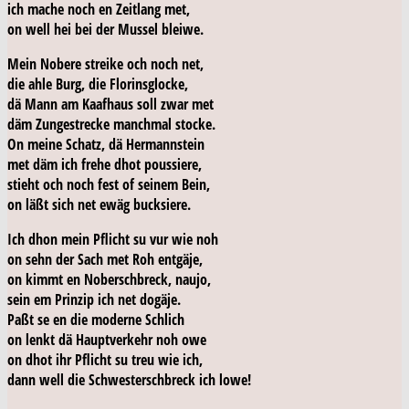
ich mache noch en Zeitlang met,
on
well
hei bei der Mussel bleiwe.
Mein Nobere streike och noch net,
die ahle Burg, die Florinsglocke,
dä Mann am Kaafhaus soll zwar met
däm Zungestrecke manchmal stocke.
On meine Schatz, dä Hermannstein
met däm ich frehe dhot poussiere,
stieht och noch fest of seinem Bein,
on läßt sich net ewäg bucksiere.
Ich dhon mein Pflicht su vur wie noh
on sehn der Sach met Roh entgäje,
on kimmt en Noberschbreck, naujo,
sein em Prinzip ich net dogäje.
Paßt se en die moderne Schlich
on lenkt dä Hauptverkehr noh owe
on dhot ihr Pflicht su treu wie ich,
dann
well
die Schwesterschbreck ich lowe!