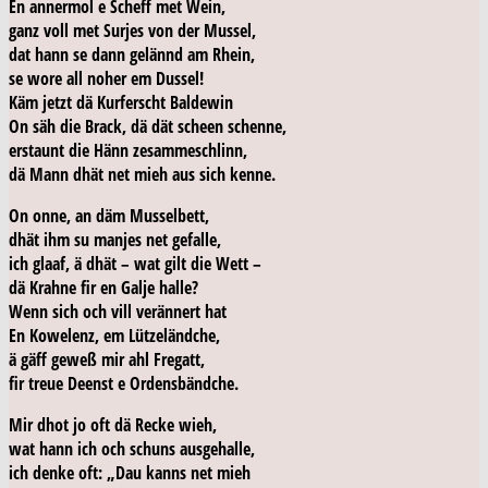
En annermol e Scheff met Wein,
ganz voll met Surjes von der Mussel,
dat hann se dann gelännd am Rhein,
se wore
all
noher em Dussel!
Käm jetzt dä Kurferscht Baldewin
On säh die Brack, dä dät scheen schenne,
erstaunt die Hänn zesammeschlinn,
dä Mann dhät net mieh aus sich kenne.
On onne, an däm Musselbett,
dhät ihm su manjes net gefalle,
ich glaaf, ä dhät – wat gilt die Wett –
dä Krahne fir en Galje halle?
Wenn sich och vill verännert hat
En Kowelenz, em Lützeländche,
ä gäff geweß mir ahl Fregatt,
fir treue Deenst e Ordensbändche.
Mir dhot jo oft dä Recke wieh,
wat hann ich och schuns ausgehalle,
ich denke oft: „Dau kanns net mieh