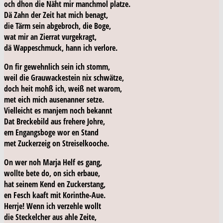
och dhon die Näht mir manchmol platze.
Dä Zahn der Zeit hat mich benagt,
die Tärm sein abgebroch, die Boge,
wat mir an Zierrat vurgekragt,
dä Wappeschmuck, hann ich verlore.
On fir gewehnlich sein ich stomm,
weil die Grauwackestein nix schwätze,
doch heit mohß ich, weiß net warom,
met eich mich ausenanner setze.
Vielleicht es manjem noch bekannt
Dat Breckebild aus frehere Johre,
em Engangsboge wor en Stand
met Zuckerzeig on Streiselkooche.
On wer noh Marja Helf es gang,
wollte bete do, on sich erbaue,
hat seinem Kend en Zuckerstang,
en Fesch kaaft mit Korinthe-Aue.
Herrje! Wenn ich verzehle wollt
die Steckelcher aus ahle Zeite,