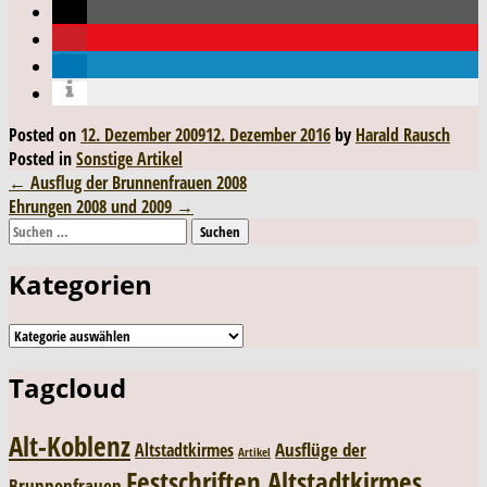
Posted on
12. Dezember 2009
12. Dezember 2016
by
Harald Rausch
Posted in
Sonstige Artikel
Post
←
Ausflug der Brunnenfrauen 2008
Ehrungen 2008 und 2009
→
navigation
Suchen
nach:
Kategorien
Kategorien
Tagcloud
Alt-Koblenz
Ausflüge der
Altstadtkirmes
Artikel
Festschriften Altstadtkirmes
Brunnenfrauen