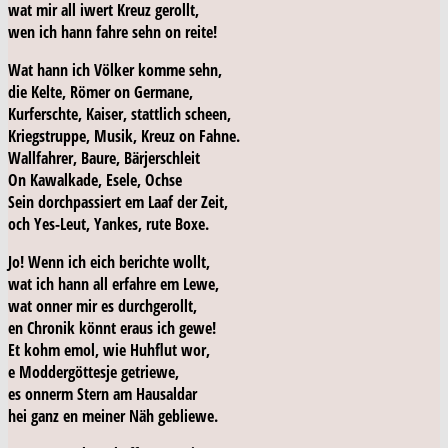
wat mir
all
iwert Kreuz gerollt,
wen ich hann fahre sehn on reite!
Wat hann ich Völker komme sehn,
die Kelte, Römer on Germane,
Kurferschte, Kaiser, stattlich scheen,
Kriegstruppe, Musik, Kreuz on Fahne.
Wallfahrer, Baure, Bärjerschleit
On Kawalkade, Esele, Ochse
Sein dorchpassiert em Laaf der Zeit,
och Yes-Leut, Yankes, rute Boxe.
Jo! Wenn ich eich berichte wollt,
wat ich hann
all
erfahre em Lewe,
wat onner mir es durchgerollt,
en Chronik könnt eraus ich gewe!
Et kohm emol, wie Huhflut wor,
e Moddergöttesje getriewe,
es onnerm Stern am Hausaldar
hei ganz en meiner Näh gebliewe.