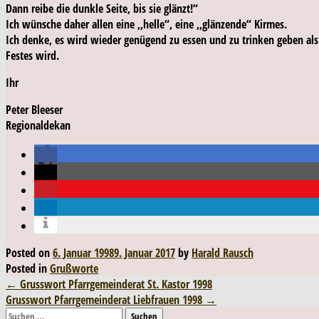
Dann reibe die dunkle Seite, bis sie glänzt!“
Ich wünsche daher allen eine ,,helle“, eine ,,glänzende“ Kirmes.
Ich denke, es wird wieder genügend zu essen und zu trinken geben als 
Festes wird.
Ihr
Peter Bleeser
Regionaldekan
Posted on
6. Januar 1998
9. Januar 2017
by
Harald Rausch
Posted in
Grußworte
Post
←
Grusswort Pfarrgemeinderat St. Kastor 1998
Grusswort Pfarrgemeinderat Liebfrauen 1998
→
navigation
Suchen