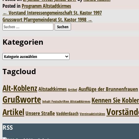
Posted in
Programm Altstadtkirmes
Post
←
Vorstand Interessengemeinschaft St. Kastor 1997
Grusswort Pfarrgemeinderat St. Kastor 1998
→
navigation
Suchen
nach:
Kategorien
Kategorien
Tagcloud
Alt-Koblenz
Ausflüge der Brunnenfrauen
Altstadtkirmes
Artikel
Grußworte
Kennen Sie Koble
Inhalt Festschriften Altstadtkirmes
Vorständ
Artikel
Unsere Straße
Vadderdaach
Vereinsaktivitäten
RSS