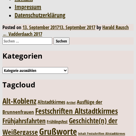
Impressum
Datenschutzerklärung
Posted on
13. September 2017
13. September 2017
by
Harald Rausch
Post
←
Vadderdaach 2017
Suchen
navigation
nach:
Kategorien
Kategorien
Tagcloud
Alt-Koblenz
Ausflüge der
Altstadtkirmes
Artikel
Festschriften Altstadtkirmes
Brunnenfrauen
Geschichte(n) der
Frühjahrsfahrten
Frühlingsfest
Grußworte
Weißergasse
Inhalt Festschriften Altstadtkirmes