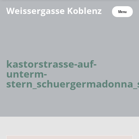
Weissergasse Koblenz
Menu
kastorstrasse-auf-
unterm-
stern_schuergermadonna_s