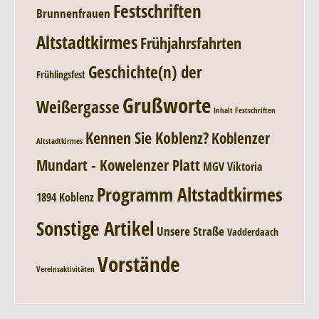
Festschriften
Brunnenfrauen
Altstadtkirmes
Frühjahrsfahrten
Geschichte(n) der
Frühlingsfest
Grußworte
Weißergasse
Inhalt Festschriften
Kennen Sie Koblenz?
Koblenzer
Altstadtkirmes
Mundart - Kowelenzer Platt
MGV Viktoria
Programm Altstadtkirmes
1894 Koblenz
Sonstige Artikel
Unsere Straße
Vadderdaach
Vorstände
Vereinsaktivitäten