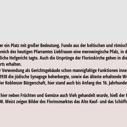
her ein Platz mit großer Bedeutung. Funde aus der keltischen und römisch
ereich des heutigen Pfarramtes Liebfrauen eine merowingische Pfalz, in de
tliche Hofgericht tagte. Auch die Ursprünge der Florinskirche gehen in di
rts erhalten.
er Verwendung als Gerichtsgebäude schon mannigfaltige Funktionen inne 
1938 die jüdische Synagoge beherbergte, sowie das älteste erhaltende 
 Koblenzer Bürgerschaft, hier stand auch bis Anfang des 16. Jahrhundert
hier neben Früchten und Gemüse auch Vieh gehandelt wurde, hieß der P
00. Meist zeigen Bilder des Florinsmarktes das Alte Kauf- und das Schöffe