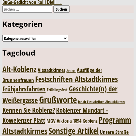
BuGa-Gedicht von Rolli Diell
→
navigation
Suchen
nach:
Kategorien
Kategorien
Tagcloud
Alt-Koblenz
Ausflüge der
Altstadtkirmes
Artikel
Festschriften Altstadtkirmes
Brunnenfrauen
Geschichte(n) der
Frühjahrsfahrten
Frühlingsfest
Grußworte
Weißergasse
Inhalt Festschriften Altstadtkirmes
Kennen Sie Koblenz?
Koblenzer Mundart -
Programm
Kowelenzer Platt
MGV Viktoria 1894 Koblenz
Sonstige Artikel
Altstadtkirmes
Unsere Straße