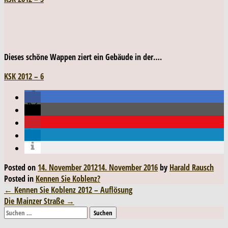
Dieses schöne Wappen ziert ein Gebäude in der….
KSK 2012 – 6
Posted on
14. November 2012
14. November 2016
by
Harald Rausch
Posted in
Kennen Sie Koblenz?
Post
←
Kennen Sie Koblenz 2012 – Auflösung
Die Mainzer Straße
→
navigation
Suchen
nach: