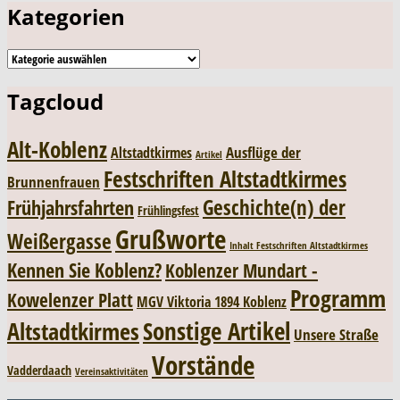
Kategorien
Kategorien
Tagcloud
Alt-Koblenz
Ausflüge der
Altstadtkirmes
Artikel
Festschriften Altstadtkirmes
Brunnenfrauen
Geschichte(n) der
Frühjahrsfahrten
Frühlingsfest
Grußworte
Weißergasse
Inhalt Festschriften Altstadtkirmes
Kennen Sie Koblenz?
Koblenzer Mundart -
Programm
Kowelenzer Platt
MGV Viktoria 1894 Koblenz
Sonstige Artikel
Altstadtkirmes
Unsere Straße
Vorstände
Vadderdaach
Vereinsaktivitäten