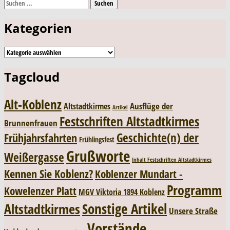
Suchen
navigation
nach:
Kategorien
Kategorien
Tagcloud
Alt-Koblenz
Ausflüge der
Altstadtkirmes
Artikel
Festschriften Altstadtkirmes
Brunnenfrauen
Geschichte(n) der
Frühjahrsfahrten
Frühlingsfest
Grußworte
Weißergasse
Inhalt Festschriften Altstadtkirmes
Kennen Sie Koblenz?
Koblenzer Mundart -
Programm
Kowelenzer Platt
MGV Viktoria 1894 Koblenz
Sonstige Artikel
Altstadtkirmes
Unsere Straße
Vorstände