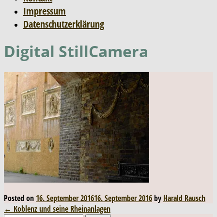
Impressum
Datenschutzerklärung
Digital StillCamera
Posted on
16. September 2016
16. September 2016
by
Harald Rausch
Post
←
Koblenz und seine Rheinanlagen