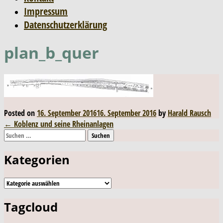
Impressum
Datenschutzerklärung
plan_b_quer
Posted on
16. September 2016
16. September 2016
by
Harald Rausch
Post
←
Koblenz und seine Rheinanlagen
Suchen
navigation
nach:
Kategorien
Kategorien
Tagcloud