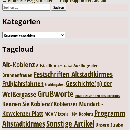
Post
←
Koblenzer Essgeschichten – Trapp Trapp in der Altstadt
Suchen
navigation
nach:
Kategorien
Kategorien
Tagcloud
Alt-Koblenz
Ausflüge der
Altstadtkirmes
Artikel
Festschriften Altstadtkirmes
Brunnenfrauen
Geschichte(n) der
Frühjahrsfahrten
Frühlingsfest
Grußworte
Weißergasse
Inhalt Festschriften Altstadtkirmes
Kennen Sie Koblenz?
Koblenzer Mundart -
Programm
Kowelenzer Platt
MGV Viktoria 1894 Koblenz
Sonstige Artikel
Altstadtkirmes
Unsere Straße