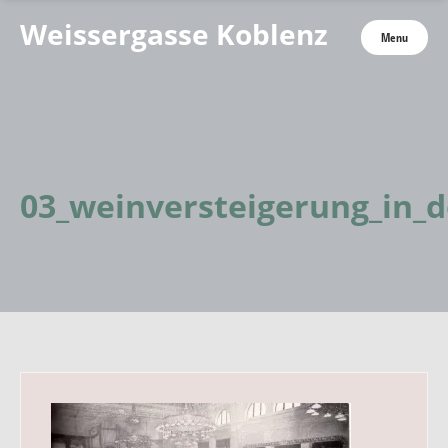
Weissergasse Koblenz
Menu
03_weinversteigerung_in_d