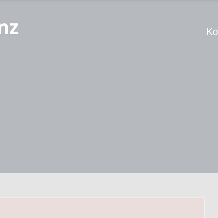
nz
Ko