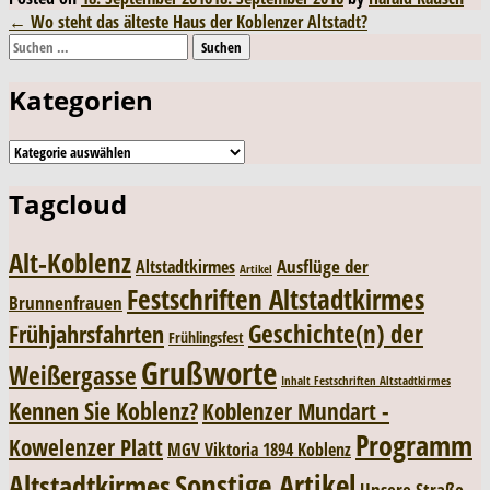
Post
←
Wo steht das älteste Haus der Koblenzer Altstadt?
Suchen
navigation
nach:
Kategorien
Kategorien
Tagcloud
Alt-Koblenz
Ausflüge der
Altstadtkirmes
Artikel
Festschriften Altstadtkirmes
Brunnenfrauen
Geschichte(n) der
Frühjahrsfahrten
Frühlingsfest
Grußworte
Weißergasse
Inhalt Festschriften Altstadtkirmes
Kennen Sie Koblenz?
Koblenzer Mundart -
Programm
Kowelenzer Platt
MGV Viktoria 1894 Koblenz
Sonstige Artikel
Altstadtkirmes
Unsere Straße