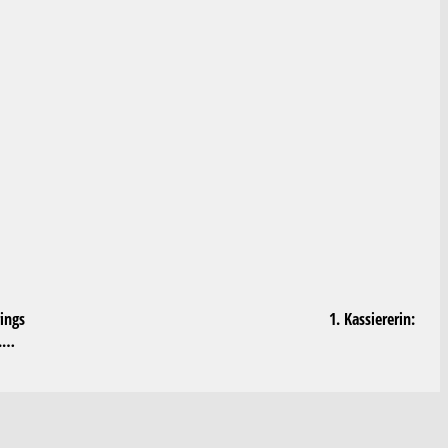
an Grings 1. Kassiererin:
…